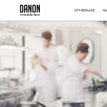
שר
077-8054428