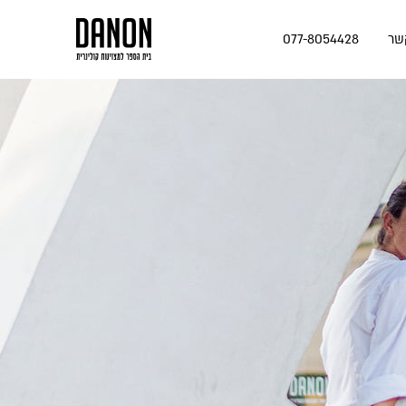
שר
077-8054428