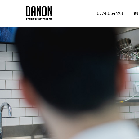
שר
077-8054428