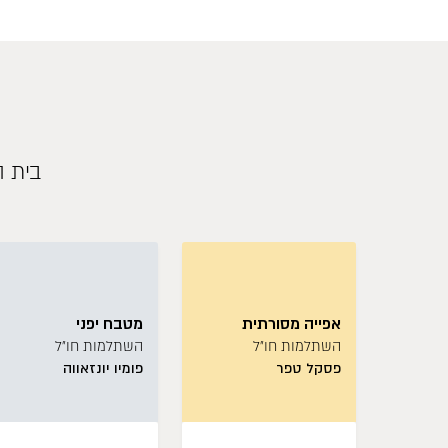
בית ה
אפייה מסורתית
מטבח יפני
השתלמות חו״ל
השתלמות חו״ל
פסקל טפר
פומיו יונזאווה