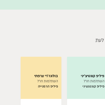
 לעת
פיליפ קונטיצ׳יני
בולונז׳רי צרפתי
ג׳פרי קנ
השתלמות חו״ל
השתלמות חו״ל
השתלמות
פיליפ קונטנציני
פיליפ הרמנייה
ג׳פרי קני