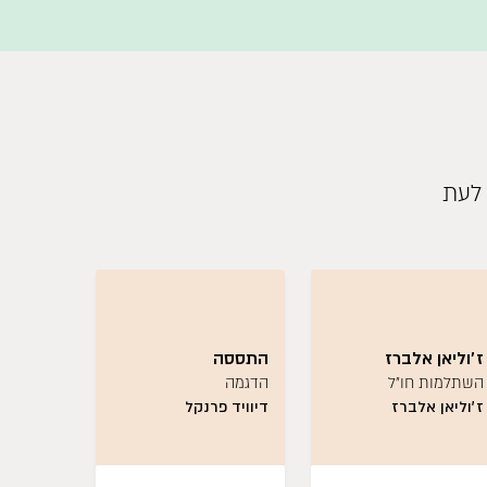
 לעת
ז׳וליאן אלברז
התססה
מטבח טב
השתלמות חו״ל
הדגמה
השתלמו
ז׳וליאן אלברז
דיוויד פרנקל
עומר טל