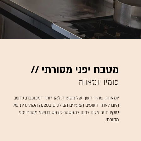
מטבח יפני מסורתי //
פומיו יונזאווה
יונזאווה, שהיה השף של מסעדת ז׳אן ז׳ורז׳ המכוכבת, נחשב
היום לאחד השפים הצעירים הבולטים בסצנה הקולינרית של
טוקיו חוזר אלינו לדנון למאסטר קלאס בנושא מטבח יפני
מסורתי.