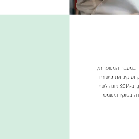
עיר במטבח המשפחתי,
וטוקיו. את כישוריו
ליטש לצדו של השף ז’אן ז’ורז’ וונגריכטן עטור כוכבי המישלן, וב-2014 מונה לשף
דה בטוקיו ומשמש