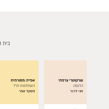
בית ה
שרקוטרי צרפתי
אפייה מסורתית
הדגמה
השתלמות חו״ל
חגי לרנר
פסקל טפר