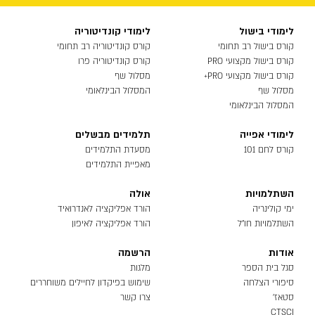
לימודי בישול
לימודי קונדיטוריה
קורס בישול רב תחומי
קורס קונדיטוריה רב תחומי
קורס בישול מקצועי PRO
קורס קונדיטוריה פרו
קורס בישול מקצועי PRO+
מסלול שף
מסלול שף
המסלול הבינלאומי
המסלול הבינלאומי
לימודי אפייה
תלמידים מבשלים
קורס לחם 101
מסעדת התלמידים
מאפיית התלמידים
השתלמויות
אולה
ימי קולינריה
הורד אפליקציה לאנדרואיד
השתלמויות חו״ל
הורד אפליקציה לאיפון
אודות
הרשמה
סגל בית הספר
מלגות
סיפורי הצלחה
שימוש בפיקדון לחיילים משוחררים
סטאז'
צרו קשר
CTSCI